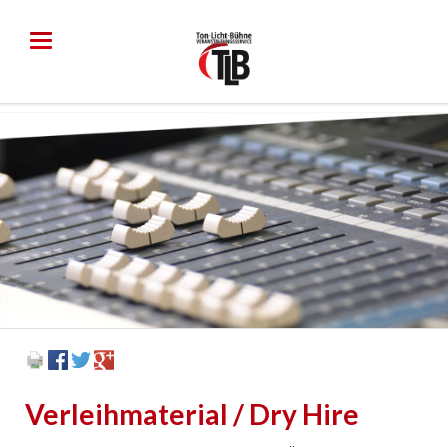
<body id="top">
Verleihmaterial / Dry Hire